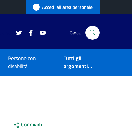
Accedi all'area personale
Twitter
Facebook
YouTube
ici su
Cerca
Persone con
Tutti gli
disabilità
argomenti...
Condividi