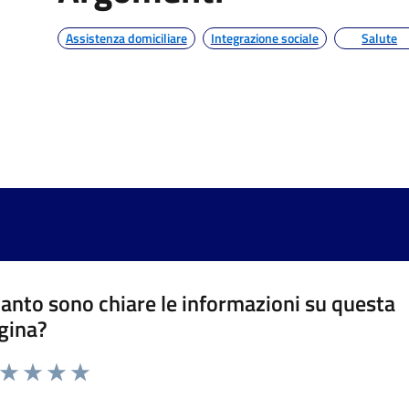
Assistenza domiciliare
Integrazione sociale
Salute
anto sono chiare le informazioni su questa
gina?
a da 1 a 5 stelle la pagina
ta 1 stelle su 5
Valuta 2 stelle su 5
Valuta 3 stelle su 5
Valuta 4 stelle su 5
Valuta 5 stelle su 5