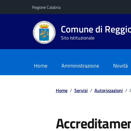
Vai ai contenuti
Vai al footer
Regione Calabria
Comune di Reggio
Sito Istituzionale
Home
Amministrazione
Novità
Home
/
Servizi
/
Autorizzazioni
/
Accreditamen