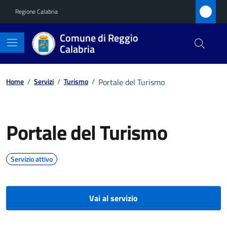
Vai ai contenuti
Vai al footer
Regione Calabria
Comune di Reggio
Calabria
Home
/
Servizi
/
Turismo
/
Portale del Turismo
Portale del Turismo
Servizio attivo
Vai al servizio