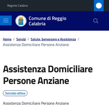
Vai ai contenuti
Vai al footer
Regione Calabria
Comune di Reggio
Calabria
Home
/
Servizi
/
Salute, benessere e Assistenza
/
Assistenza Domiciliare Persone Anziane
Assistenza Domiciliare
Persone Anziane
Servizio attivo
Assistenza Domiciliare Persone Anziane